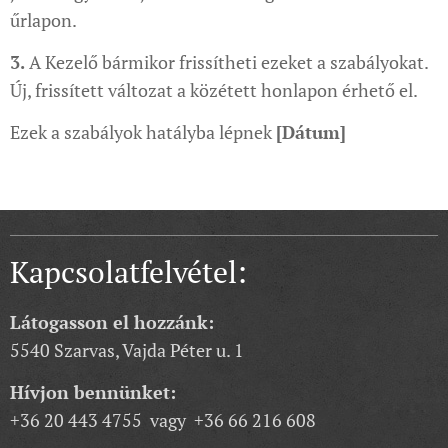
űrlapon.
3.
A Kezelő bármikor frissítheti ezeket a szabályokat.
Új, frissített változat a közétett honlapon érhető el.
Ezek a szabályok hatályba lépnek
[Dátum]
Kapcsolatfelvétel:
Látogasson el hozzánk:
5540 Szarvas, Vajda Péter u. 1
Hívjon bennünket:
+36 20 443 4755 vagy +36 66 216 608