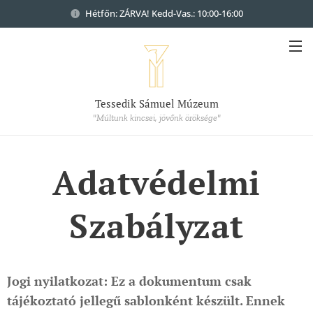
Hétfőn: ZÁRVA! Kedd-Vas.: 10:00-16:00
Tessedik Sámuel Múzeum
"Múltunk kincsei, jövőnk öröksége"
Adatvédelmi
Szabályzat
Jogi nyilatkozat: Ez a dokumentum csak
tájékoztató jellegű sablonként készült. Ennek