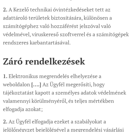
2.
A Kezelő technikai óvintézkedéseket tett az
adattároló területek biztosítására, különösen a
számítógéphez való hozzáférést jelszóval való
védelmével, víruskereső szoftverrel és a számítógépek
rendszeres karbantartásával.
Záró rendelkezések
1.
Elektronikus megrendelés elhelyezése a
weboldalon
[….]
Az Ügyfél megerősíti, hogy
tájékoztatást kapott a személyes adatok védelmének
valamennyi körülményéről, és teljes mértékben
elfogadja azokat;
2.
Az Ügyfél elfogadja ezeket a szabályokat a
jelölőnégyzet bejelölésével a megrendelési vásárlási