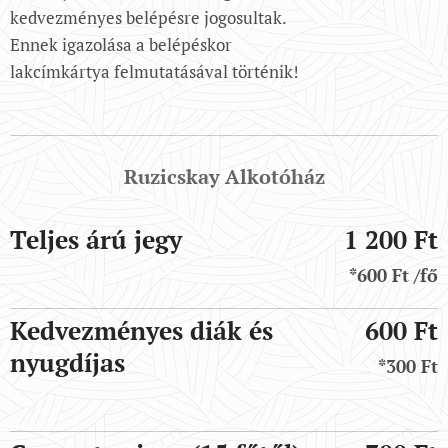
kedvezményes belépésre jogosultak.
Ennek igazolása a belépéskor
lakcímkártya felmutatásával történik!
Ruzicskay Alkotóház
Teljes árú jegy
1 200 Ft
*600 Ft /fő
Kedvezményes diák és
600 Ft
nyugdíjas
*300 Ft