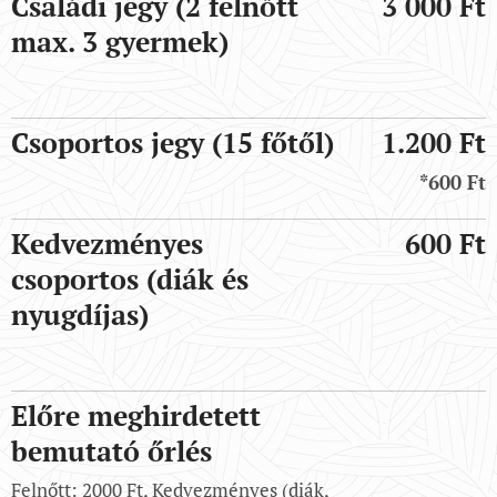
Családi jegy (2 felnőtt
3 000 Ft
max. 3 gyermek)
Csoportos jegy (15 főtől)
1.200 Ft
*600 Ft
Kedvezményes
600 Ft
csoportos (diák és
nyugdíjas)
Előre meghirdetett
bemutató őrlés
Felnőtt: 2000 Ft, Kedvezményes (diák,