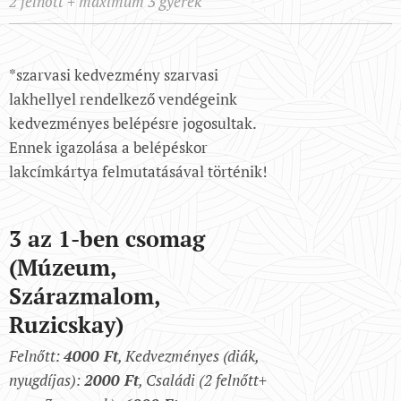
2 felnőtt + maximum 3 gyerek
*szarvasi kedvezmény szarvasi
lakhellyel rendelkező vendégeink
kedvezményes belépésre jogosultak.
Ennek igazolása a belépéskor
lakcímkártya felmutatásával történik!
3 az 1-ben csomag
(Múzeum,
Szárazmalom,
Ruzicskay)
Felnőtt:
4000 Ft
, Kedvezményes (diák,
nyugdíjas):
2000 Ft
, Családi (2 felnőtt+