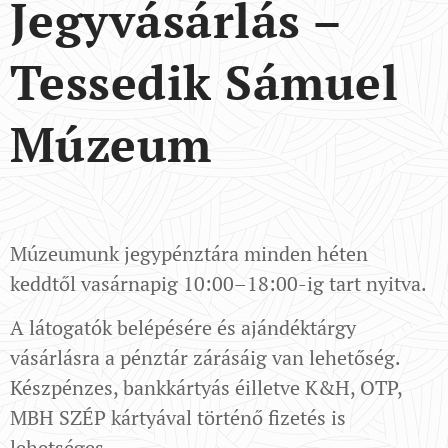
Jegyvásárlás –
Tessedik Sámuel
Múzeum
Múzeumunk jegypénztára minden héten
keddtől vasárnapig 10:00–18:00-ig tart nyitva.
A látogatók belépésére és ajándéktárgy
vásárlásra a pénztár zárásáig van lehetőség.
Készpénzes, bankkártyás éilletve K&H, OTP,
MBH SZÉP kártyával történő fizetés is
lehetséges.