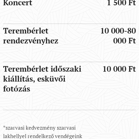
Koncert
1 500 Ft
Terembérlet
10 000-80
rendezvényhez
000 Ft
Terembérlet időszaki
10 000 Ft
kiállítás, esküvői
fotózás
*szarvasi kedvezmény szarvasi
lakhellyel rendelkező vendégeink