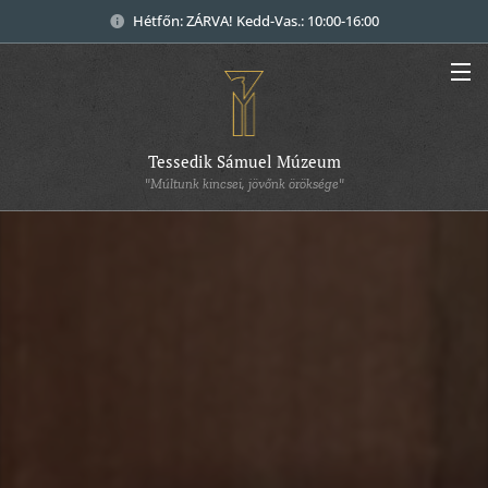
Hétfőn: ZÁRVA! Kedd-Vas.: 10:00-16:00
Tessedik Sámuel Múzeum
"Múltunk kincsei, jövőnk öröksége"