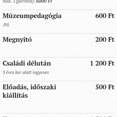
max. 3 gyermek):
6000 Ft
Múzeumpedagógia
600 Ft
/Fő
Megnyitó
200 Ft
Családi délután
1 200 Ft
3 éves kor alatt ingyenes
Előadás, időszaki
500 Ft
kiállítás