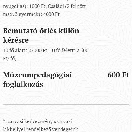
nyugdíjas): 1000 Ft, Családi (2 felnőtt+
max. 3 gyermek): 4000 Ft
Bemutató őrlés külön
kérésre
10 fő alatt: 25000 Ft, 10 fő felett: 2 500
Ft/ fő,
Múzeumpedagógiai
600 Ft
foglalkozás
*szarvasi kedvezmény szarvasi
lakhellyel rendelkező vendégeink