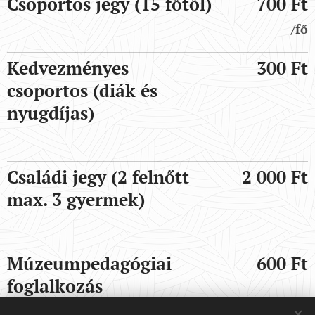
Csoportos jegy (15 főtől)
700 Ft
/fő
Kedvezményes
300 Ft
csoportos (diák és
nyugdíjas)
Családi jegy (2 felnőtt
2 000 Ft
max. 3 gyermek)
Múzeumpedagógiai
600 Ft
foglalkozás