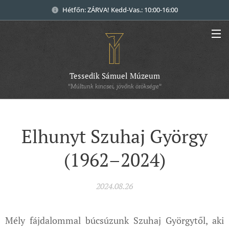
Hétfőn: ZÁRVA! Kedd-Vas.: 10:00-16:00
Tessedik Sámuel Múzeum
"Múltunk kincsei, jövőnk öröksége"
Elhunyt Szuhaj György
(1962–2024)
2024.08.26
Mély fájdalommal búcsúzunk Szuhaj Györgytől, aki