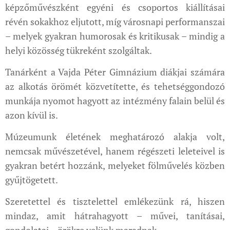
képzőművészként egyéni és csoportos kiállításai
révén sokakhoz eljutott, míg városnapi performanszai
– melyek gyakran humorosak és kritikusak – mindig a
helyi közösség tükreként szolgáltak.
Tanárként a Vajda Péter Gimnázium diákjai számára
az alkotás örömét közvetítette, és tehetséggondozó
munkája nyomot hagyott az intézmény falain belül és
azon kívül is.
Múzeumunk életének meghatározó alakja volt,
nemcsak művészetével, hanem régészeti leleteivel is
gyakran betért hozzánk, melyeket fölművelés közben
gyűjtögetett.
Szeretettel és tisztelettel emlékezünk rá, hiszen
mindaz, amit hátrahagyott – művei, tanításai,
gondolatai – örökre velünk maradnak.