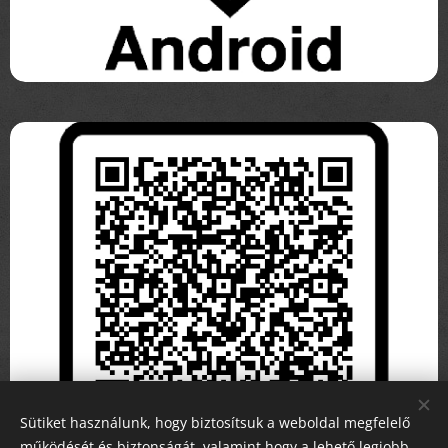
Sütiket használunk, hogy biztosítsuk a weboldal megfelelő
működését és biztonságát, valamint hogy a lehető legjobb