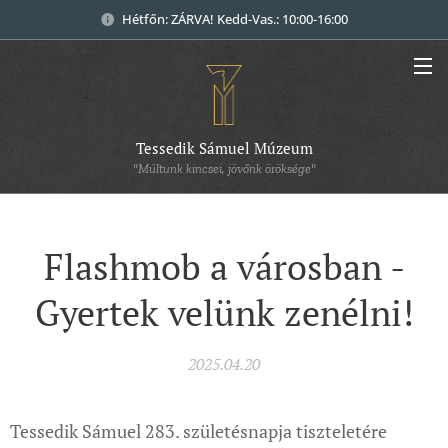
Hétfőn: ZÁRVA! Kedd-Vas.: 10:00-16:00
Tessedik Sámuel Múzeum
"Múltunk kincsei, jövőnk öröksége"
Flashmob a városban -
Gyertek velünk zenélni!
2025.04.20
Tessedik Sámuel 283. születésnapja tiszteletére