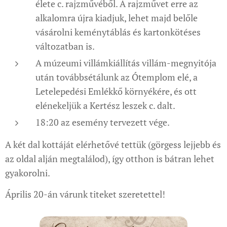
élete c. rajzművéből. A rajzművet erre az
alkalomra újra kiadjuk, lehet majd belőle
vásárolni keménytáblás és kartonkötéses
változatban is.
A múzeumi villámkiállítás villám-megnyitója
után továbbsétálunk az Ótemplom elé, a
Letelepedési Emlékkő környékére, és ott
elénekeljük a Kertész leszek c. dalt.
18:20 az esemény tervezett vége.
A két dal kottáját elérhetővé tettük (görgess lejjebb és
az oldal alján megtalálod), így otthon is bátran lehet
gyakorolni.
Április 20-án várunk titeket szeretettel!