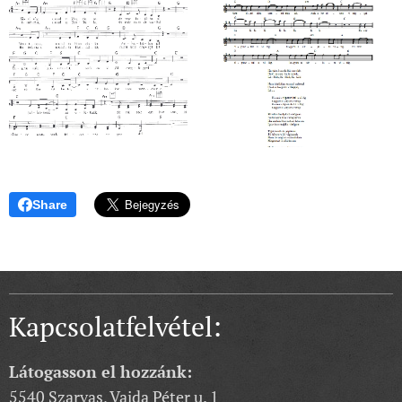
Share
Kapcsolatfelvétel:
Látogasson el hozzánk:
5540 Szarvas, Vajda Péter u. 1