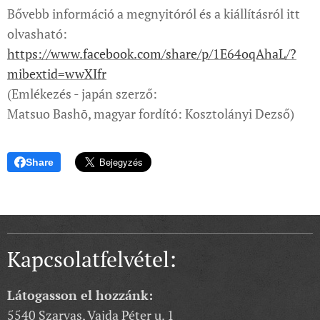
Bővebb információ a megnyitóról és a kiállításról itt
olvasható:
https://www.facebook.com/share/p/1E64oqAhaL/?
mibextid=wwXIfr
(Emlékezés - japán szerző:
Matsuo Bashō, magyar fordító: Kosztolányi Dezső)
Share
Kapcsolatfelvétel:
Látogasson el hozzánk:
5540 Szarvas, Vajda Péter u. 1