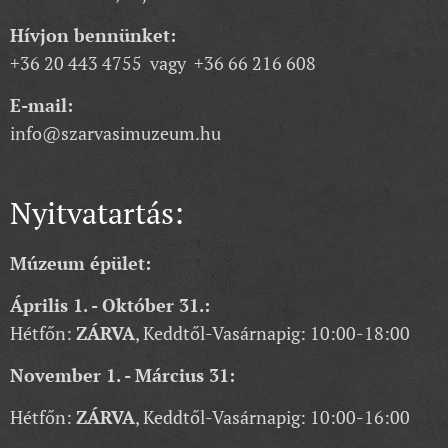
Hívjon bennünket:
+36 20 443 4755 vagy +36 66 216 608
E-mail:
info@szarvasimuzeum.hu
Nyitvatartás:
Múzeum épület:
Április 1. - Október 31.:
Hétfőn:
ZÁRVA
, Keddtől-Vasárnapig: 10:00-18:00
November 1. - Március 31:
Hétfőn:
ZÁRVA
, Keddtől-Vasárnapig: 10:00-16:00