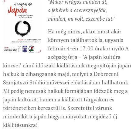
"Mikor virágos minden út,
s fehérek a cseresznyefák,
minden, mi volt, eszembe jut."
Ha még nincs, akkor most akár
könnyen találhattok is, ugyanis
február 4-én 17:00 órakor nyíló A
szépség útja – "A japán kultúra
kincsei" című időszaki kiállításunk megnyitóján japán
haikuk is elhangzanak majd, melyet a Debreceni
Színjátszó Stúdió művészei előadásában hallhatunk.
Mi pedig nemcsak haikuk formájában idézzük meg a
japán kultúrát, hanem a kiállított tárgyakon és
történeteiken keresztül is. Szeretettel várunk
mindenkit a japán hagyományokat megidéző új
kiállításunkra!