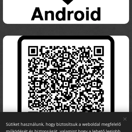
Sütiket használunk, hogy biztosítsuk a weboldal megfelelő
működését és biztonságát, valamint hogy a lehető legjobb