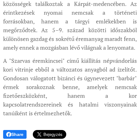
közösségek találkoztak a Kárpát-medencében. Az
érintkezések nyomai nemcsak a történeti
forrásokban, hanem a tárgyi emlékekben is
megőrződtek. Az 5–9. század közötti időszakból
különösen gazdag és sokrétű éremanyag maradt fenn,
amely ennek a mozgásban lévő világnak a lenyomata.
A "Szarvas éremkincsei" című kiállítás népvándorlás
kori vitrinje ebből a változatos anyagból ad ízelítőt.
Gondosan válogatott bizánci és úgynevezett "barbár"
érmek sorakoznak benne, amelyek nemcsak
fizetőeszközként, hanem a kor
kapcsolatrendszereinek és hatalmi viszonyainak
tanúiként is értelmezhetők.
Share