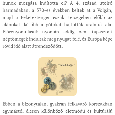
hunok mozgása indította el? A 4. század utolsó
harmadában, a 370-es években keltek át a Volgán,
majd a Fekete-tenger északi térségében előbb az
alánokat, később a gótokat hajtották uralmuk alá.
Előrenyomulásuk nyomán addig nem tapasztalt
néptömegek indultak meg nyugat felé, és Európa képe
rövid idő alatt átrendeződött.
Ebben a bizonytalan, gyakran felkavaró korszakban
egymástól élesen különböző életmódú és kultúrájú