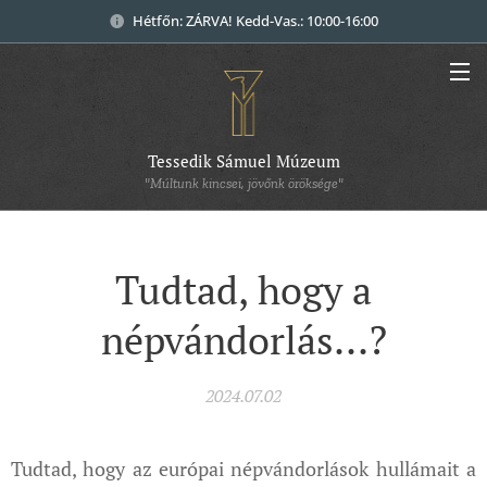
Hétfőn: ZÁRVA! Kedd-Vas.: 10:00-16:00
Tessedik Sámuel Múzeum
"Múltunk kincsei, jövőnk öröksége"
Tudtad, hogy a
népvándorlás...?
2024.07.02
Tudtad, hogy az európai népvándorlások hullámait a