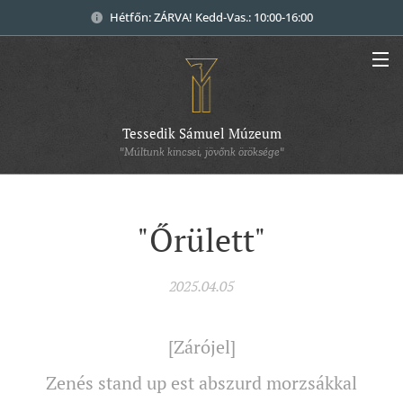
Hétfőn: ZÁRVA! Kedd-Vas.: 10:00-16:00
Tessedik Sámuel Múzeum
"Múltunk kincsei, jövőnk öröksége"
"Őrülett"
2025.04.05
[Zárójel]
Zenés stand up est abszurd morzsákkal