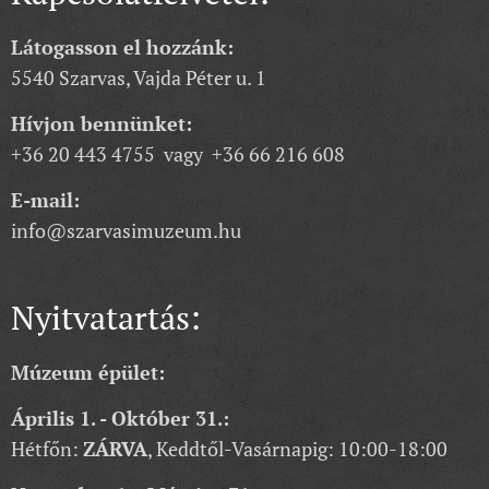
Látogasson el hozzánk:
5540 Szarvas, Vajda Péter u. 1
Hívjon bennünket:
+36 20 443 4755 vagy +36 66 216 608
E-mail:
info@szarvasimuzeum.hu
Nyitvatartás:
Múzeum épület:
Április 1. - Október 31.:
Hétfőn:
ZÁRVA
, Keddtől-Vasárnapig: 10:00-18:00