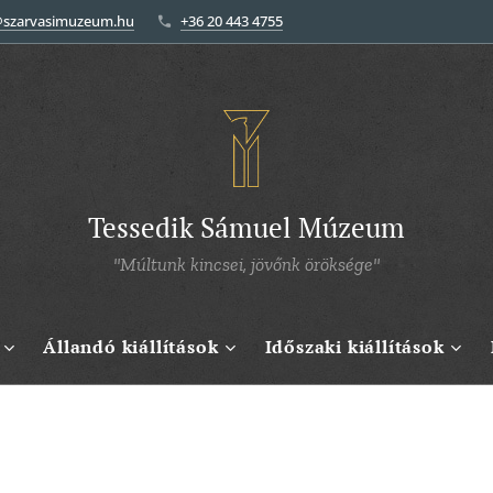
@szarvasimuzeum.hu
+36 20 443 4755
Tessedik Sámuel Múzeum
"Múltunk kincsei, jövőnk öröksége"
Állandó kiállítások
Időszaki kiállítások