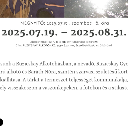
tásunk a Ruzicskay Alkotóházban, a névadó, Ruzicskay Gyö
rű alkotó és Baráth Nóra, szintén szarvasi születésű kor
iállítása. A tárlat a természet teljességét kommunikálja
ely visszaköszön a vászonképeken, a fotókon és a stílust