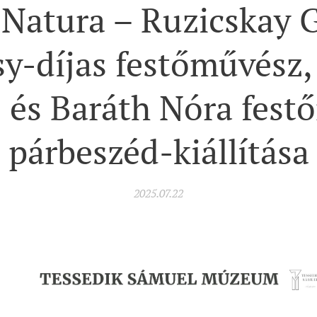
 Natura – Ruzicskay 
y-díjas festőművész,
 és Baráth Nóra fest
párbeszéd-kiállítása
2025.07.22