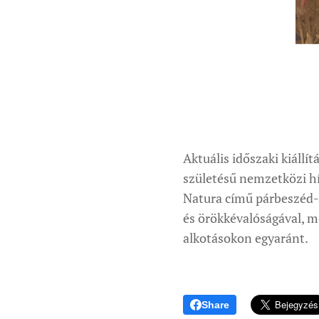
Aktuális időszaki kiállí
születésű nemzetközi hí
Natura című párbeszéd-k
és örökkévalóságával, m
alkotásokon egyaránt.
Share