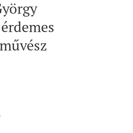
György
 érdemes
őművész