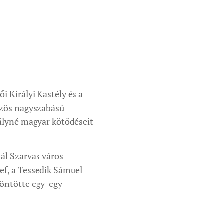
i Királyi Kastély és a
zös nagyszabású
rályné magyar kötődéseit
Pál Szarvas város
ef, a Tessedik Sámuel
öntötte egy-egy