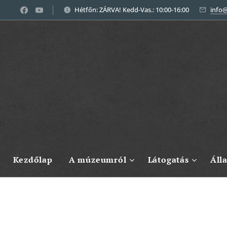
Hétfőn: ZÁRVA! Kedd-Vas.: 10:00-16:00
info
Kezdőlap
A múzeumról
Látogatás
Áll