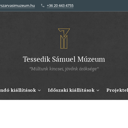
@szarvasimuzeum.hu
+36 20 443 4755
Tessedik Sámuel Múzeum
"Múltunk kincsei, jövőnk öröksége"
andó kiállítások
Időszaki kiállítások
Projekte