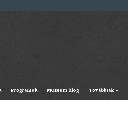
k
Programok
Múzeum blog
Továbbiak