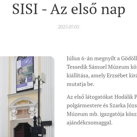
SISI - Az első nap
2025.07.05
Július 6-án megnyílt a Gödöllő
Tessedik Sámuel Múzeum kö
kiállítása, amely Erzsébet ki
mutatja be.
Az első látogatókat Hodálik 
polgármestere és Szarka Józs
Múzeum mb. igazgatója kösz
ajándékcsomaggal.