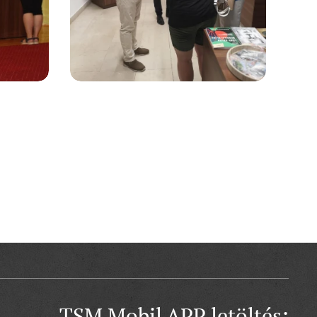
TSM Mobil APP letöltés: