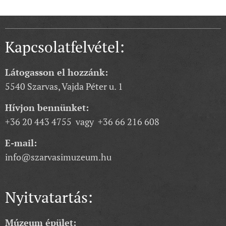
Kapcsolatfelvétel:
Látogasson el hozzánk:
5540 Szarvas, Vajda Péter u. 1
Hívjon bennünket:
+36 20 443 4755 vagy +36 66 216 608
E-mail:
info@szarvasimuzeum.hu
Nyitvatartás:
Múzeum épület: