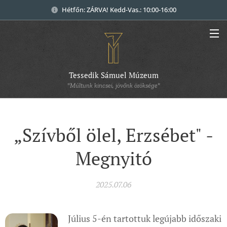
Hétfőn: ZÁRVA! Kedd-Vas.: 10:00-16:00
Tessedik Sámuel Múzeum
"Múltunk kincsei, jövőnk öröksége"
„Szívből ölel, Erzsébet" -
Megnyitó
2025.07.06
Július 5-én tartottuk legújabb időszaki