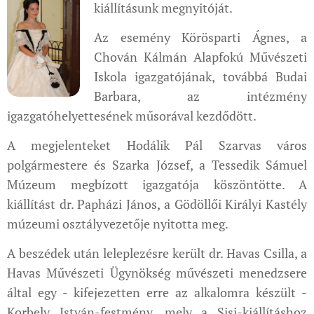
kiállításunk megnyitóját.
Az esemény Körösparti Ágnes, a
Chován Kálmán Alapfokú Művészeti
Iskola igazgatójának, továbbá Budai
Barbara, az intézmény
igazgatóhelyettesének műsorával kezdődött.
A megjelenteket Hodálik Pál Szarvas város
polgármestere és Szarka József, a Tessedik Sámuel
Múzeum megbízott igazgatója köszöntötte. A
kiállítást dr. Papházi János, a Gödöllői Királyi Kastély
múzeumi osztályvezetője nyitotta meg.
A beszédek után leleplezésre került dr. Havas Csilla, a
Havas Művészeti Ügynökség művészeti menedzsere
által egy - kifejezetten erre az alkalomra készült -
Korbely István-festmény, mely a Sisi-kiállításhoz