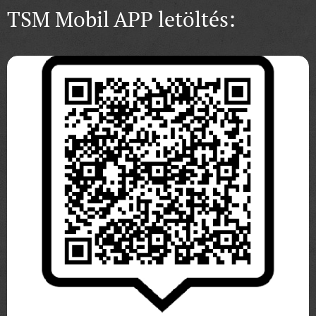
TSM Mobil APP letöltés: