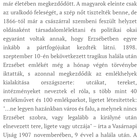
már életében megkezdődött. A magyarok eleinte csak
az uralkodó feleségét, a szép nőt tisztelték benne, de
1866-tól már a császárral szembeni feszült helyzet
oldásaként társadalomlélektani és politikai okai
egyaránt voltak annak, hogy Erzsébetben egyre
inkább a pártfogójukat kezdték látni. 1898.
szeptember 10-én bekövetkezett tragikus halála után
Erzsébet emlékét még a hónap végén törvénybe
iktatták, s azonnal megkezdődik az emlékhelyek
kialakítása országszerte: utcákat, tereket,
intézményeket neveztek el róla, s több mint 40
emlékművet és 100 emlékparkot, ligetet létesítettek:
"…ne legyen hazánkban város és falu, a melynek nincs
Erzsébet szobra, vagy legalább a királyné után
elnevezett tere, ligete vagy utczája" – írta a Vasárnapi
Ujság 1907 novemberében, 9 évvel a halála után. A