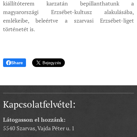
kiállítóterem karzatán bepillanthatunk a
magyarországi Erzsébet-kultusz alakulásába,
emlékeibe, beleértve a szarvasi Erzsébet-liget
történetét is.
Share
Kapcsolatfelvétel:
Látogasson el hozzánk:
5540 Szarvas, Vajda Péter u. 1