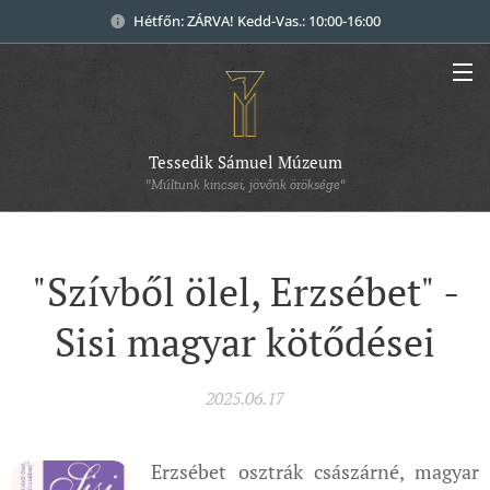
Hétfőn: ZÁRVA! Kedd-Vas.: 10:00-16:00
Tessedik Sámuel Múzeum
"Múltunk kincsei, jövőnk öröksége"
"Szívből ölel, Erzsébet" -
Sisi magyar kötődései
2025.06.17
Erzsébet osztrák császárné, magyar