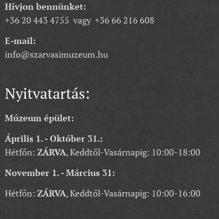
Hívjon bennünket:
+36 20 443 4755 vagy +36 66 216 608
E-mail:
info@szarvasimuzeum.hu
Nyitvatartás:
Múzeum épület:
Április 1. - Október 31.:
Hétfőn:
ZÁRVA
, Keddtől-Vasárnapig: 10:00-18:00
November 1. - Március 31:
Hétfőn:
ZÁRVA
, Keddtől-Vasárnapig: 10:00-16:00