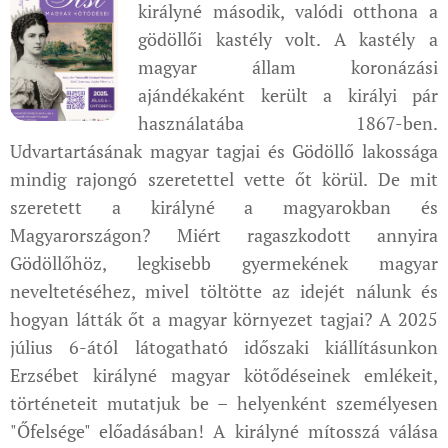
királyné második, valódi otthona a
gödöllői kastély volt. A kastély a
magyar állam koronázási
ajándékaként került a királyi pár
használatába 1867-ben.
Udvartartásának magyar tagjai és Gödöllő lakossága
mindig rajongó szeretettel vette őt körül. De mit
szeretett a királyné a magyarokban és
Magyarországon? Miért ragaszkodott annyira
Gödöllőhöz, legkisebb gyermekének magyar
neveltetéséhez, mivel töltötte az idejét nálunk és
hogyan látták őt a magyar környezet tagjai? A 2025
július 6-ától látogatható időszaki kiállításunkon
Erzsébet királyné magyar kötődéseinek emlékeit,
történeteit mutatjuk be – helyenként személyesen
"Őfelsége" előadásában! A királyné mítosszá válása