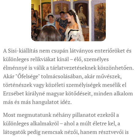
A Sisi-kiállítás nem csupán látványos enteriőröket és
különleges relikviákat kínál – élő, személyes
élménnyé is válik a tárlatvezetéseknek köszönhetően.
Akár "Őfelsége" tolmácsolásában, akár művészek,
történészek vagy közéleti személyiségek mesélik el
Erzsébet királyné magyar kötődéseit, minden alkalom
más és más hangulatot idéz.
Most megmutatunk néhány pillanatot ezekről a
különleges alkalmakról – ahol a múlt életre kel, a
látogatók pedig nemcsak nézői, hanem résztvevői is