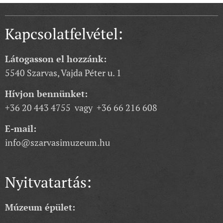
Kapcsolatfelvétel:
Látogasson el hozzánk:
5540 Szarvas, Vajda Péter u. 1
Hívjon bennünket:
+36 20 443 4755 vagy +36 66 216 608
E-mail:
info@szarvasimuzeum.hu
Nyitvatartás:
Múzeum épület: