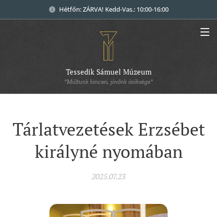
Hétfőn: ZÁRVA! Kedd-Vas.: 10:00-16:00
Tessedik Sámuel Múzeum
"Múltunk kincsei, jövőnk öröksége"
Tárlatvezetések Erzsébet
királyné nyomában
2025.07.23