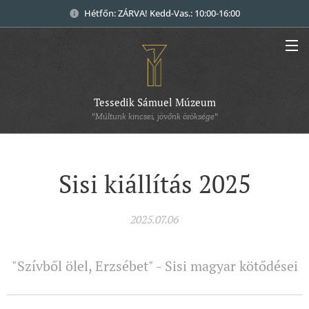
Hétfőn: ZÁRVA! Kedd-Vas.: 10:00-16:00
Tessedik Sámuel Múzeum
"Múltunk kincsei, jövőnk öröksége"
Sisi kiállítás 2025
2025.07.06
"Szívből ölel, Erzsébet" - Sisi magyar kötődései