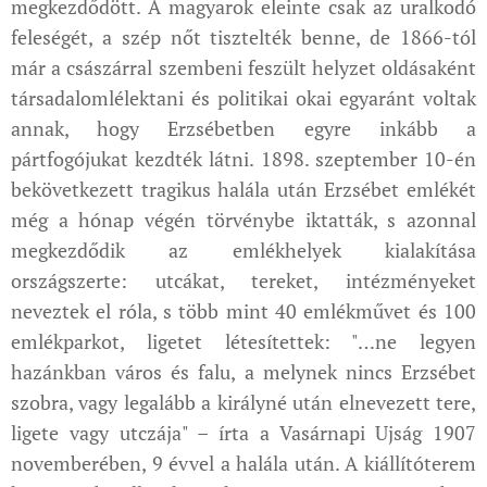
megkezdődött. A magyarok eleinte csak az uralkodó
feleségét, a szép nőt tisztelték benne, de 1866-tól
már a császárral szembeni feszült helyzet oldásaként
társadalomlélektani és politikai okai egyaránt voltak
annak, hogy Erzsébetben egyre inkább a
pártfogójukat kezdték látni. 1898. szeptember 10-én
bekövetkezett tragikus halála után Erzsébet emlékét
még a hónap végén törvénybe iktatták, s azonnal
megkezdődik az emlékhelyek kialakítása
országszerte: utcákat, tereket, intézményeket
neveztek el róla, s több mint 40 emlékművet és 100
emlékparkot, ligetet létesítettek: "…ne legyen
hazánkban város és falu, a melynek nincs Erzsébet
szobra, vagy legalább a királyné után elnevezett tere,
ligete vagy utczája" – írta a Vasárnapi Ujság 1907
novemberében, 9 évvel a halála után. A kiállítóterem