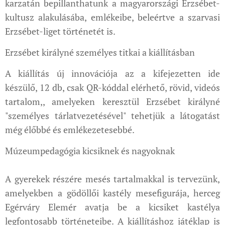
karzatán bepillanthatunk a magyarországi Erzsébet-
kultusz alakulásába, emlékeibe, beleértve a szarvasi
Erzsébet-liget történetét is.
Erzsébet királyné személyes titkai a kiállításban
A kiállítás új innovációja az a kifejezetten ide
készülő, 12 db, csak QR-kóddal elérhető, rövid, videós
tartalom,, amelyeken keresztül Erzsébet királyné
"személyes tárlatvezetésével" tehetjük a látogatást
még élőbbé és emlékezetesebbé.
Múzeumpedagógia kicsiknek és nagyoknak
A gyerekek részére mesés tartalmakkal is tervezünk,
amelyekben a gödöllői kastély mesefigurája, herceg
Egérváry Elemér avatja be a kicsiket kastélya
legfontosabb történeteibe. A kiállításhoz játéklap is