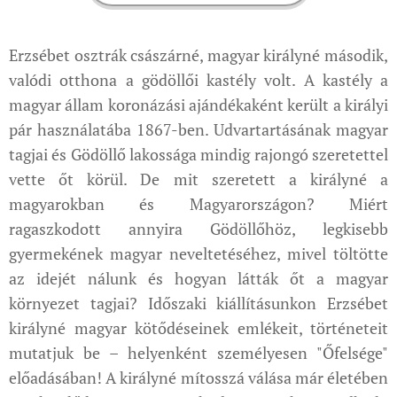
Erzsébet osztrák császárné, magyar királyné második,
valódi otthona a gödöllői kastély volt. A kastély a
magyar állam koronázási ajándékaként került a királyi
pár használatába 1867-ben. Udvartartásának magyar
tagjai és Gödöllő lakossága mindig rajongó szeretettel
vette őt körül. De mit szeretett a királyné a
magyarokban és Magyarországon? Miért
ragaszkodott annyira Gödöllőhöz, legkisebb
gyermekének magyar neveltetéséhez, mivel töltötte
az idejét nálunk és hogyan látták őt a magyar
környezet tagjai? Időszaki kiállításunkon Erzsébet
királyné magyar kötődéseinek emlékeit, történeteit
mutatjuk be – helyenként személyesen "Őfelsége"
előadásában! A királyné mítosszá válása már életében