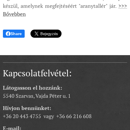
készül, amelynek megfejtéséért "aranytallér" jár.
>>>
Bővebben
Share
Kapcsolatfelvétel:
Látogasson el hozzánk:
5540 Szarvas, Vajda Péter u. 1
Hívjon bennünket:
+36 20 443 4755 vagy +36 66 216 608
E-mail: